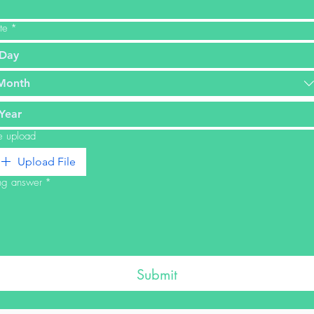
te
*
Month
le upload
Upload File
ng answer
*
Submit