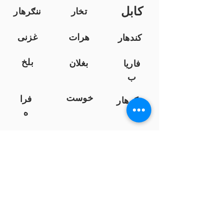
کابل
تخار
ننګرهار
هرات
غزنی
کندهار
بلخ
بغلان
فاریا
ب
خوست
فرا
ننګرهار
ه
کندز
نیمروز
هلمند
زابل
لوګر
سرپ
ل
سمنګان
پروان
بامیان
...