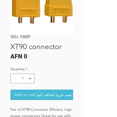
SKU: 10609
XT90 connector
Price
AFN 0
Quantity
*
Add to cart به سبد خرید اضافه کنید
Pair of XT90 Connector Efficient, high-
power connectors Great for use with