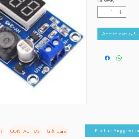
Quantity
*
Add to 
Product Suggestio
T
CONTACT US
Gift Card