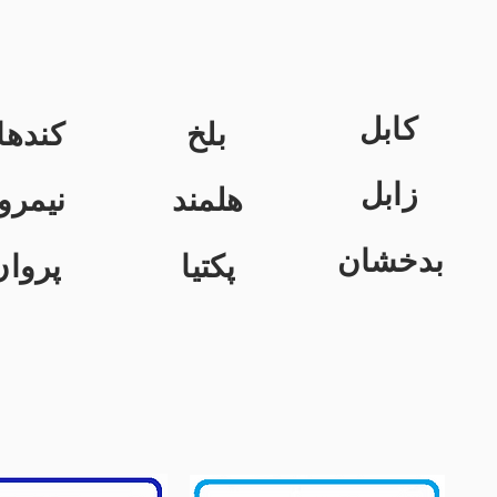
کابل
بلخ
کندها
زابل
هلمند
نیمرو
بدخشان
پکتیا
پروان