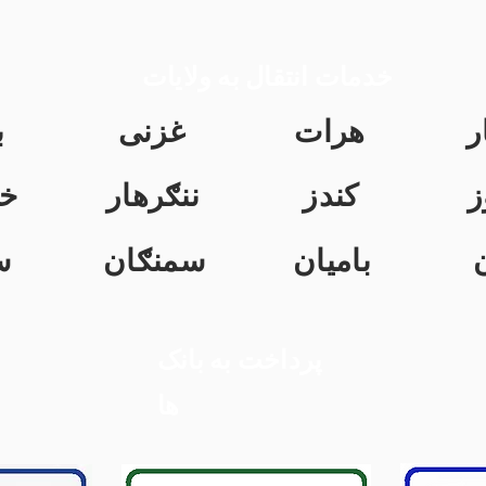
خدمات انتقال به ولایات
ر
هرات
غزنی
ب
ز
کندز
ننګرهار
خ
بامیان
سمنګان
س
پرداخت به بانک
ها