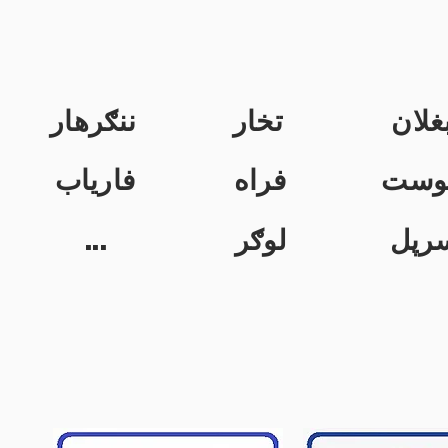
غلان
تخار
ننګرهار
وست
فراه
فاریاب
...
لوګر
رپل