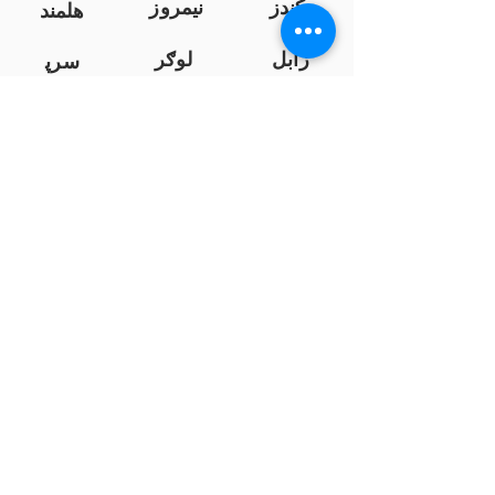
کندز
نیمروز
هلمند
زابل
لوګر
سرپ
ل
سمنګان
پروان
بامیان
...
پکتیا
بدخشان
پرداخت به بانک ها