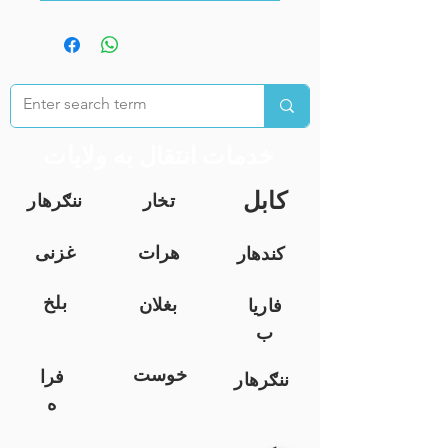
خدمات انتقال به ولایات
کابل
تخار
ننګرهار
هرات
غزنی
کندهار
بلخ
بغلان
فاریا
ب
خوست
فرا
ننګرهار
ه