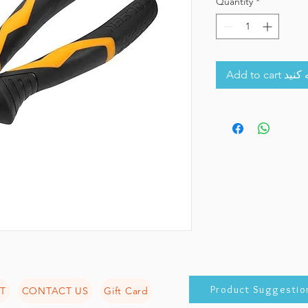
Quantity
*
Add to 
Product Suggestio
T
CONTACT US
Gift Card