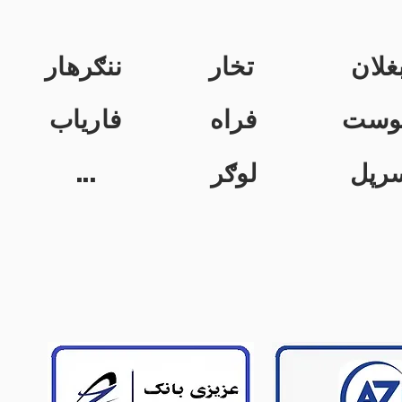
غلان
تخار
ننګرهار
وست
فراه
فاریاب
...
لوګر
رپل