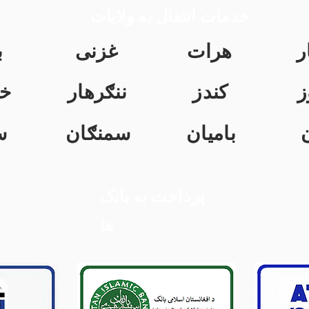
خدمات انتقال به ولایات
ر
هرات
غزنی
ب
ز
کندز
ننګرهار
خ
بامیان
سمنګان
س
پرداخت به بانک
ها