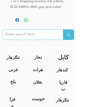
7-in-1 stripping function 0.6-2.6mm,
10-22 AWG\n With grip and cutter
خدمات انتقال به ولایات
کابل
تخار
ننګرهار
هرات
غزنی
کندهار
بلخ
بغلان
فاریا
ب
خوست
فرا
ننګرهار
ه