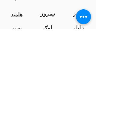
کندز
نیمروز
هلمند
زابل
لوګر
سرپ
ل
سمنګان
پروان
بامیان
...
پکتیا
بدخشان
پرداخت به بانک ها