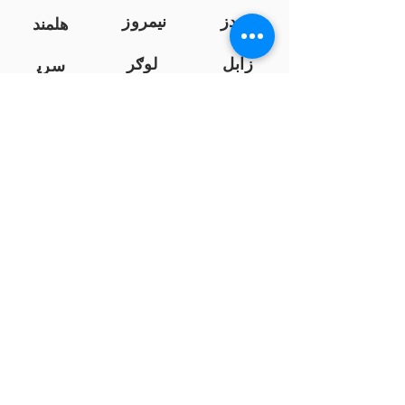
کندز
نیمروز
هلمند
زابل
لوګر
سرپ
ل
سمنګان
پروان
بامیان
...
پکتیا
بدخشان
پرداخت به بانک ها