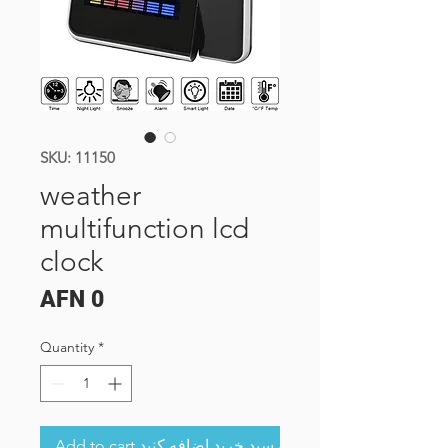
SKU: 11150
weather
multifunction lcd
clock
Price
AFN 0
Quantity
*
Add to cart به سبد خرید اضافه کنید