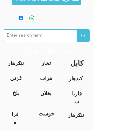
خدمات انتقال به ولایات
کابل
تخار
ننګرهار
هرات
غزنی
کندهار
بلخ
بغلان
فاریا
ب
خوست
فرا
ننګرهار
ه