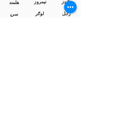
کندز
نیمروز
هلمند
زابل
لوګر
سرپ
ل
سمنګان
پروان
بامیان
...
پکتیا
بدخشان
پرداخت به بانک ها