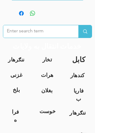
خدمات انتقال به ولایات
کابل
تخار
ننګرهار
هرات
غزنی
کندهار
بلخ
بغلان
فاریا
ب
خوست
فرا
ننګرهار
ه