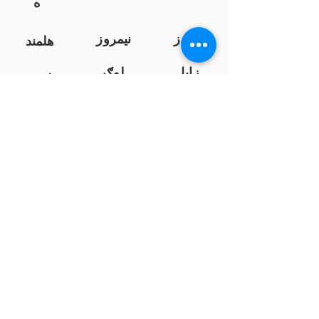
ه
کندز
نیمروز
هلمند
زابل
لوګر
سرپ
ل
سمنګان
پروان
بامیان
...
پکتیا
بدخشان
پرداخت به بانک ها