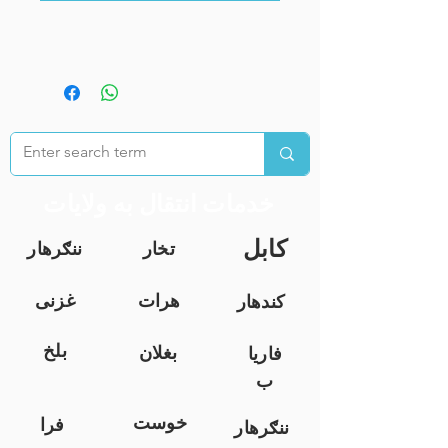
خدمات انتقال به ولایات
کابل
تخار
ننګرهار
هرات
غزنی
کندهار
بلخ
بغلان
فاریا
ب
خوست
فرا
ننګرهار