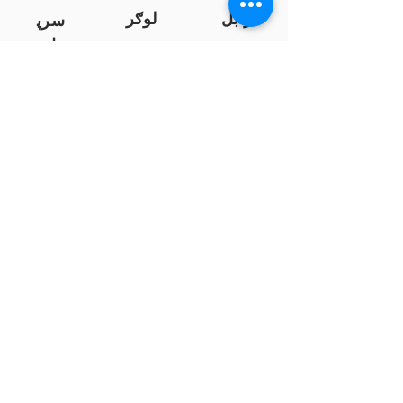
زابل
لوګر
سرپ
ل
سمنګان
پروان
بامیان
...
پکتیا
بدخشان
پرداخت به بانک ها