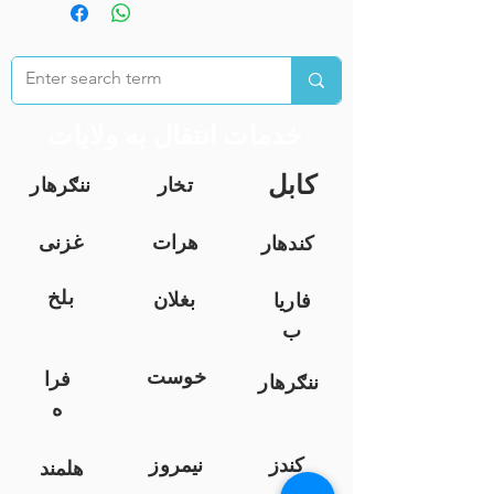
خدمات انتقال به ولایات
کابل
تخار
ننګرهار
هرات
غزنی
کندهار
بلخ
بغلان
فاریا
ب
خوست
فرا
ننګرهار
ه
کندز
نیمروز
هلمند