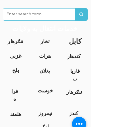
خدمات انتقال به ولایات
کابل
تخار
ننګرهار
هرات
غزنی
کندهار
بلخ
بغلان
فاریا
ب
خوست
فرا
ننګرهار
ه
کندز
نیمروز
هلمند
زابل
لوګر