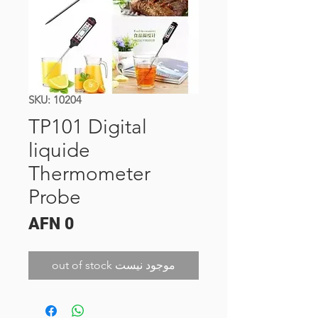
SKU: 10204
TP101 Digital
liquide
Thermometer
Probe
Price
AFN 0
out of stock موجود نیست