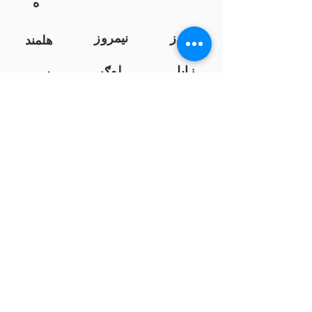
ه
کندز
نیمروز
هلمند
زابل
لوګر
سرپ
ل
سمنګان
پروان
بامیان
...
پکتیا
بدخشان
پرداخت به بانک ها