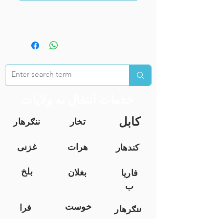
خدمات انتقال به ولایات
کابل
تخار
ننګرهار
هرات
غزنی
کندهار
بلخ
بغلان
فاریا
ب
خوست
فرا
ننګرهار