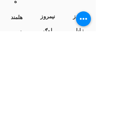
ه
کندز
نیمروز
هلمند
زابل
لوګر
سرپ
ل
سمنګان
پروان
بامیان
...
پکتیا
بدخشان
پرداخت به بانک ها