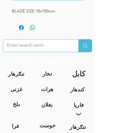
BLADE SIZE 18x100mm
خدمات انتقال به ولایات
کابل
تخار
ننګرهار
هرات
غزنی
کندهار
بلخ
بغلان
فاریا
ب
خوست
فرا
ننګرهار