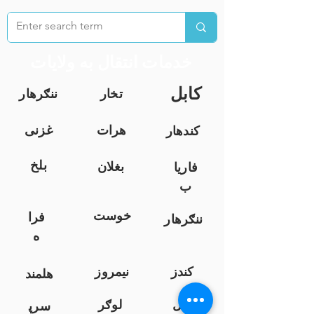
خدمات انتقال به ولایات
کابل
تخار
ننګرهار
هرات
غزنی
کندهار
بلخ
بغلان
فاریا
ب
خوست
فرا
ننګرهار
ه
کندز
نیمروز
هلمند
زابل
لوګر
سرپ