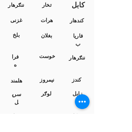
کابل
تخار
ننګرهار
هرات
غزنی
کندهار
بلخ
بغلان
فاریا
ب
خوست
فرا
ننګرهار
ه
کندز
نیمروز
هلمند
زابل
لوګر
سرپ
ل
سمنګان
پروان
بامیان
...
پکتیا
بدخشان