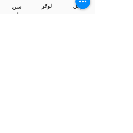
زابل
لوګر
سرپ
ل
سمنګان
پروان
بامیان
...
پکتیا
بدخشان
پرداخت به بانک ها