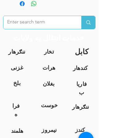
خدمات انتقال به ولایات
کابل
تخار
ننګرهار
هرات
غزنی
کندهار
بلخ
بغلان
فاریا
ب
خوست
فرا
ننګرهار
ه
کندز
نیمروز
هلمند