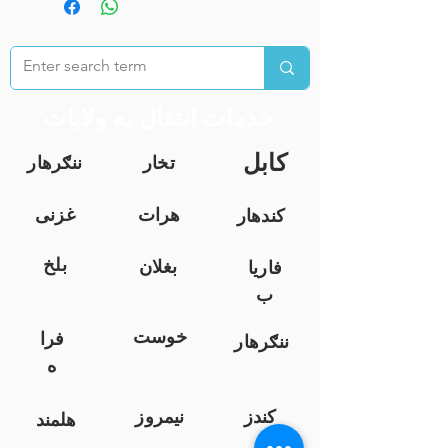
خدمات انتقال به ولایات
کابل
تخار
ننګرهار
هرات
غزنی
کندهار
بلخ
بغلان
فاریا
ب
خوست
فرا
ننګرهار
ه
کندز
نیمروز
هلمند