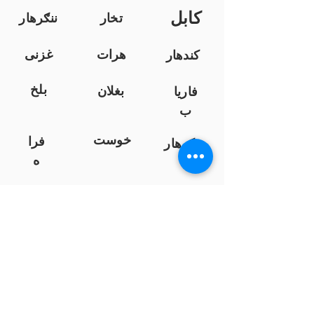
کابل
تخار
ننګرهار
هرات
غزنی
کندهار
بلخ
بغلان
فاریا
ب
خوست
فرا
ننګرهار
ه
کندز
نیمروز
هلمند
زابل
لوګر
سرپ
ل
سمنګان
پروان
بامیان