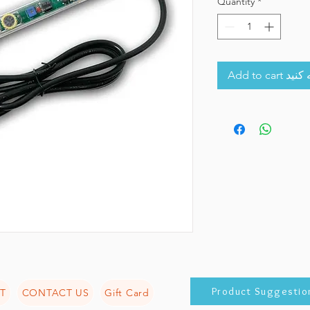
Quantity
*
Add to 
Product Suggestio
T
CONTACT US
Gift Card