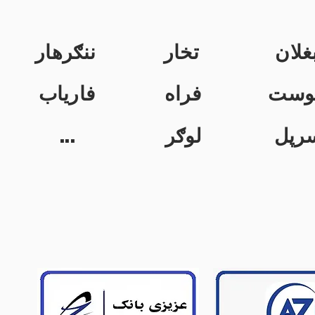
غلان
تخار
ننګرهار
وست
فراه
فاریاب
...
لوګر
رپل