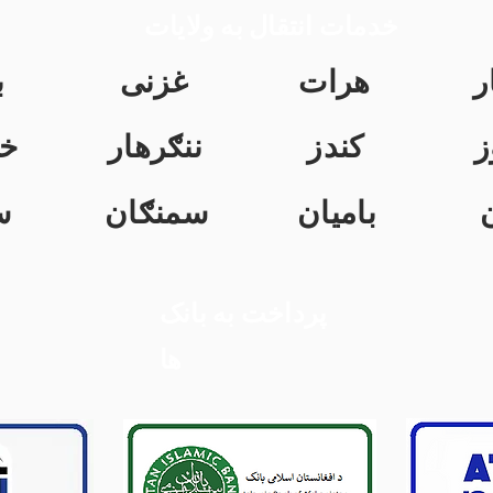
خدمات انتقال به ولایات
ر
هرات
غزنی
ب
ز
کندز
ننګرهار
خ
بامیان
سمنګان
س
پرداخت به بانک
ها