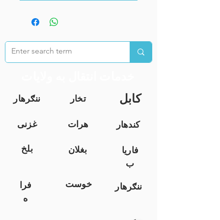
خدمات انتقال به ولایات
کابل
تخار
ننګرهار
هرات
غزنی
کندهار
بلخ
بغلان
فاریا
ب
خوست
فرا
ننګرهار
ه