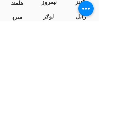
کندز
نیمروز
هلمند
زابل
لوګر
سرپ
ل
سمنګان
پروان
بامیان
...
پکتیا
بدخشان
پرداخت به بانک ها