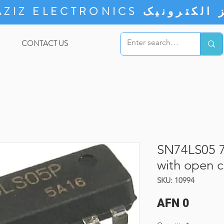
ZIZ ELECTRONICS
CONTACT US
SN74LS05 7
with open c
SKU: 10994
Price
AFN 0