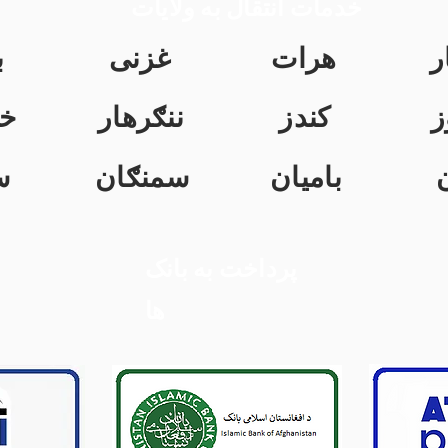
خدمات انتقال به ولایات
ر
هرات
غزنی
ب
ز
کندز
ننګرهار
خ
بامیان
سمنګان
س
پرداخت به بانک
ها