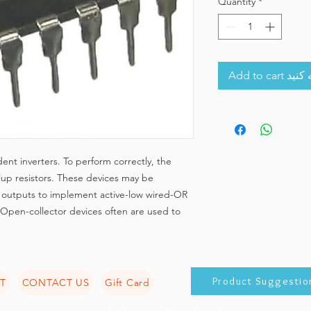
Quantity
*
Add to 
nt inverters. To perform correctly, the 
up resistors. These devices may be 
 outputs to implement active-low wired-OR 
 Open-collector devices often are used to 
Product Suggestio
T
CONTACT US
Gift Card