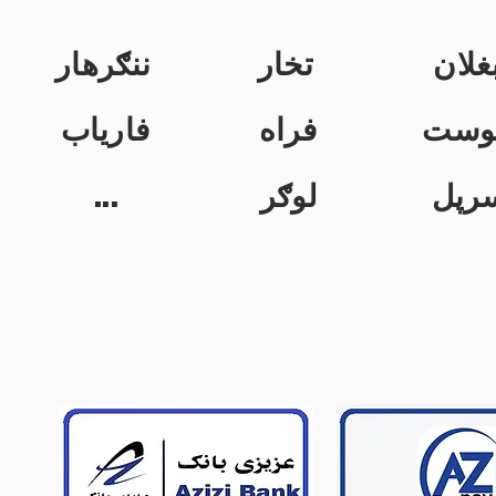
غلان
تخار
ننګرهار
وست
فراه
فاریاب
...
لوګر
رپل