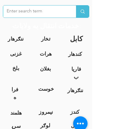
خدمات انتقال به ولایات
کابل
تخار
ننګرهار
هرات
غزنی
کندهار
بلخ
بغلان
فاریا
ب
خوست
فرا
ننګرهار
ه
کندز
نیمروز
هلمند
زابل
لوګر
سرپ