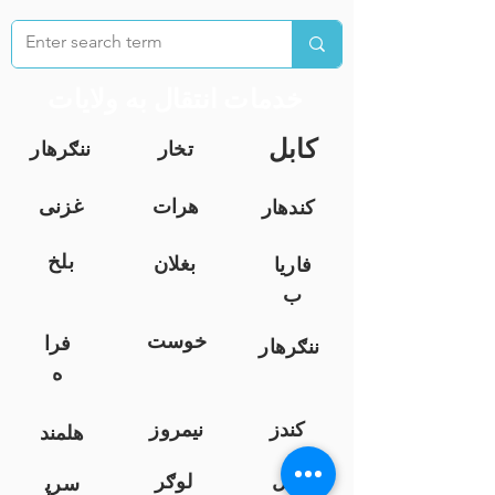
خدمات انتقال به ولایات
کابل
تخار
ننګرهار
هرات
غزنی
کندهار
بلخ
بغلان
فاریا
ب
خوست
فرا
ننګرهار
ه
کندز
نیمروز
هلمند
زابل
لوګر
سرپ