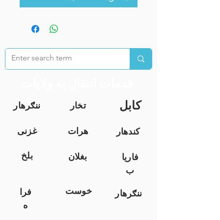
خدمات انتقال به ولایات
کابل
تخار
ننګرهار
هرات
غزنی
کندهار
بلخ
بغلان
فاریا
ب
خوست
فرا
ننګرهار
ه