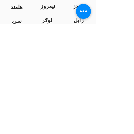
کندز
نیمروز
هلمند
زابل
لوګر
سرپ
ل
سمنګان
پروان
بامیان
...
پکتیا
بدخشان
پرداخت به بانک ها