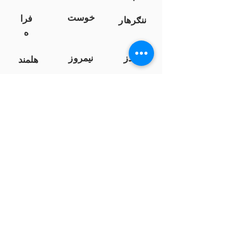
خوست
فرا
ننګرهار
ه
کندز
نیمروز
هلمند
زابل
لوګر
سرپ
ل
سمنګان
پروان
بامیان
...
پکتیا
بدخشان
پرداخت به بانک ها