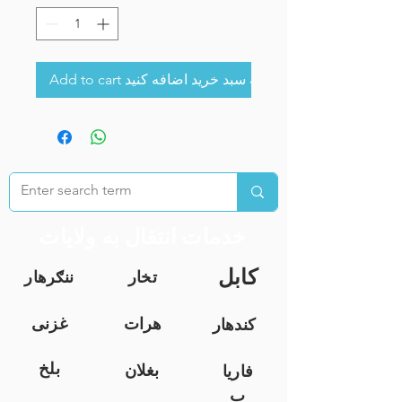
Add to cart به سبد خرید اضافه کنید
خدمات انتقال به ولایات
کابل
تخار
ننګرهار
هرات
غزنی
کندهار
بلخ
بغلان
فاریا
ب