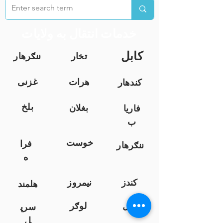
خدمات انتقال به ولایات
کابل
تخار
ننګرهار
هرات
غزنی
کندهار
بلخ
بغلان
فاریا
ب
خوست
فرا
ننګرهار
ه
کندز
نیمروز
هلمند
زابل
لوګر
سرپ
ل