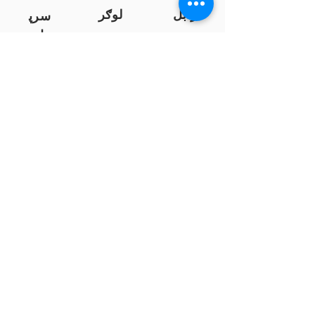
زابل
لوګر
سرپ
ل
سمنګان
پروان
بامیان
...
پکتیا
بدخشان
پرداخت به بانک ها