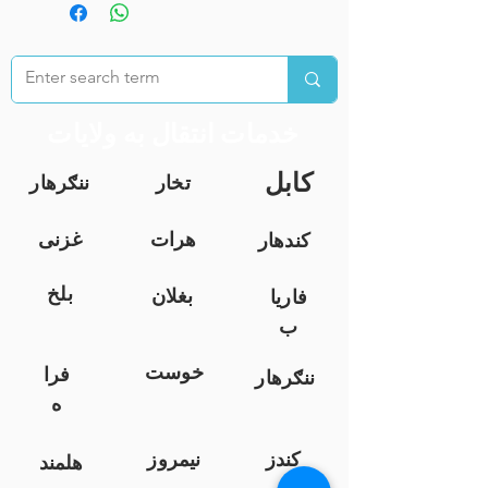
خدمات انتقال به ولایات
کابل
تخار
ننګرهار
هرات
غزنی
کندهار
بلخ
بغلان
فاریا
ب
خوست
فرا
ننګرهار
ه
کندز
نیمروز
هلمند