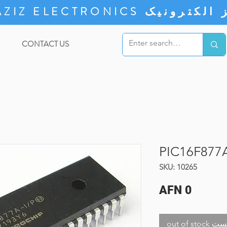
ZIZ ELECTRONICS
CONTACT US
PIC16F877A
SKU: 10265
Price
AFN 0