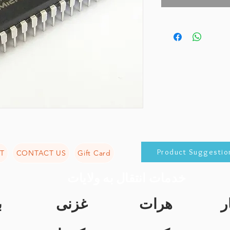
Product Suggestio
T
CONTACT US
Gift Card
خدمات انتقال به ولایات
ر
هرات
غزنی
ب