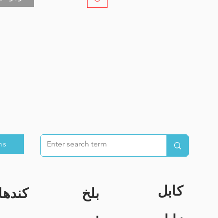
ns
کابل
بلخ
کندها