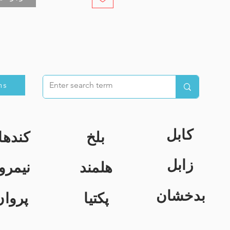
ns
کابل
بلخ
کندها
زابل
هلمند
نیمرو
بدخشان
پکتیا
پروان