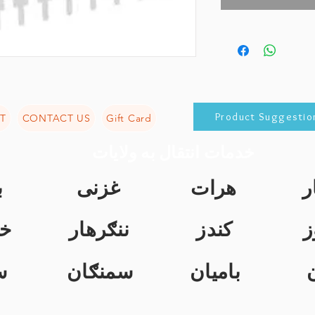
Product Suggestio
T
CONTACT US
Gift Card
خدمات انتقال به ولایات
ر
هرات
غزنی
ب
ز
کندز
ننګرهار
خ
بامیان
سمنګان
س