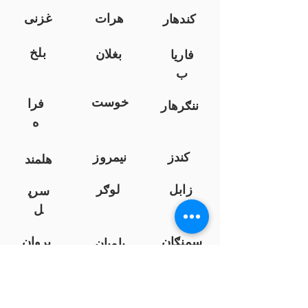
هرات
غزنی
کندهار
بلخ
بغلان
فاریا
ب
خوست
فرا
ننګرهار
ه
کندز
نیمروز
هلمند
زابل
لوګر
سرپ
ل
سمنګان
پروان
بامیان
...
پکتیا
بدخشان