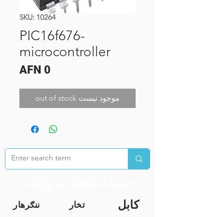
SKU: 10264
PIC16f676-
microcontroller
Price
AFN 0
out of stock موجود نیست
خدمات انتقال به ولایات
کابل
تخار
ننګرهار