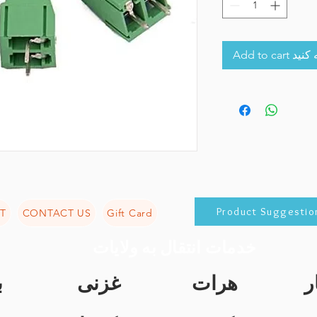
Add to 
Product Suggestio
T
CONTACT US
Gift Card
خدمات انتقال به ولایات
ر
هرات
غزنی
ب