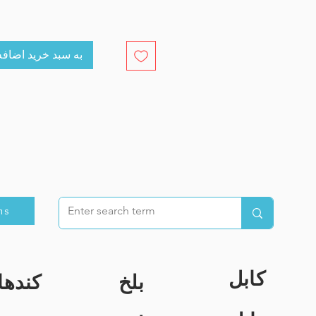
cart به سبد خرید اضافه کنید
ns
کابل
بلخ
کندها