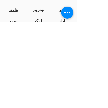
کندز
نیمروز
هلمند
زابل
لوګر
سرپ
ل
سمنګان
پروان
بامیان
...
پکتیا
بدخشان
پرداخت به بانک ها