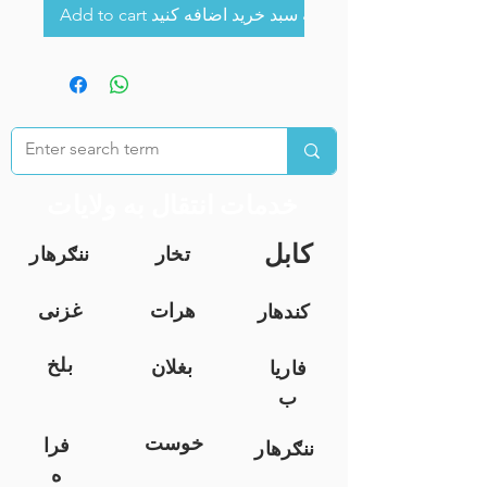
Add to cart به سبد خرید اضافه کنید
خدمات انتقال به ولایات
کابل
تخار
ننګرهار
هرات
غزنی
کندهار
بلخ
بغلان
فاریا
ب
خوست
فرا
ننګرهار
ه