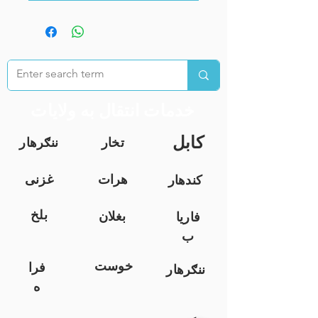
خدمات انتقال به ولایات
کابل
تخار
ننګرهار
هرات
غزنی
کندهار
بلخ
بغلان
فاریا
ب
خوست
فرا
ننګرهار
ه