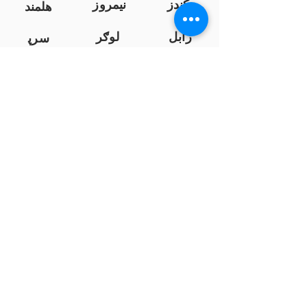
کندز
نیمروز
هلمند
زابل
لوګر
سرپ
ل
سمنګان
پروان
بامیان
...
پکتیا
بدخشان
پرداخت به بانک ها