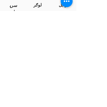
زابل
لوګر
سرپ
ل
سمنګان
پروان
بامیان
...
پکتیا
بدخشان
پرداخت به بانک ها