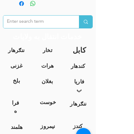
خدمات انتقال به ولایات
کابل
تخار
ننګرهار
هرات
غزنی
کندهار
بلخ
بغلان
فاریا
ب
خوست
فرا
ننګرهار
ه
کندز
نیمروز
هلمند