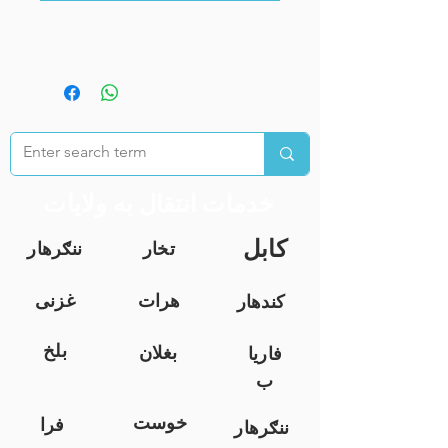
خدمات انتقال به ولایات
کابل
تخار
ننګرهار
هرات
غزنی
کندهار
بلخ
بغلان
فاریا
ب
خوست
فرا
ننګرهار