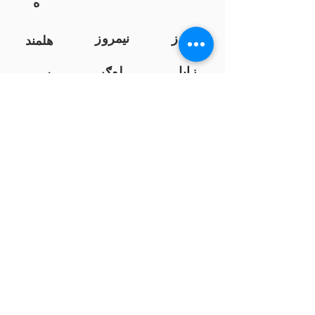
ه
کندز
نیمروز
هلمند
زابل
لوګر
سرپ
ل
سمنګان
پروان
بامیان
...
پکتیا
بدخشان
پرداخت به بانک ها