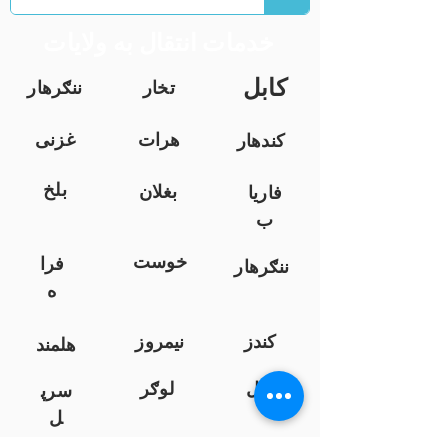
خدمات انتقال به ولایات
کابل
تخار
ننګرهار
هرات
غزنی
کندهار
بلخ
بغلان
فاریا
ب
خوست
فرا
ننګرهار
ه
کندز
نیمروز
هلمند
زابل
لوګر
سرپ
ل