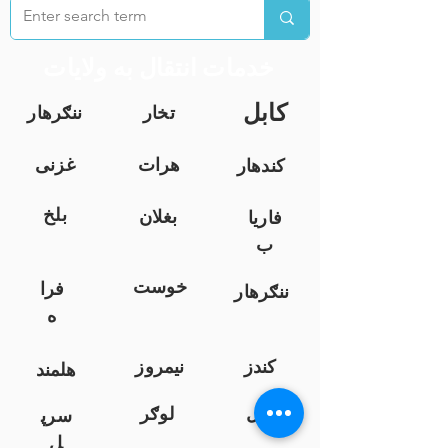
خدمات انتقال به ولایات
کابل
تخار
ننګرهار
هرات
غزنی
کندهار
بلخ
بغلان
فاریا
ب
خوست
فرا
ننګرهار
ه
کندز
نیمروز
هلمند
زابل
لوګر
سرپ
ل