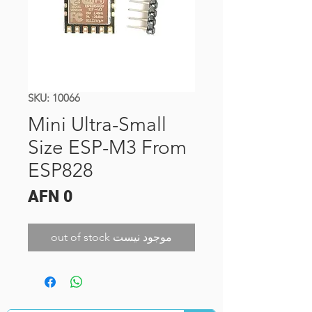
SKU: 10066
Mini Ultra-Small
Size ESP-M3 From
ESP828
Price
AFN 0
out of stock موجود نیست