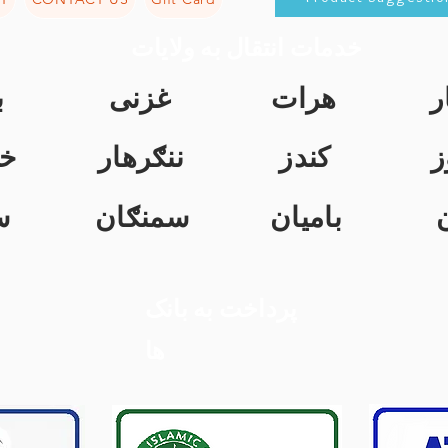
خدمات انتقال به ولایات
ن
غزنی
هرات
ک
ت
ننګرهار
کندز
ن
ل
سمنګان
بامیان
پرداخت به بانک
ها