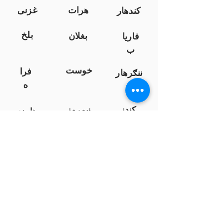
هرات
غزنی
کندهار
بلخ
بغلان
فاریا
ب
خوست
فرا
ننګرهار
ه
کندز
نیمروز
هلمند
زابل
لوګر
سرپ
ل
سمنګان
پروان
بامیان
...
پکتیا
بدخشان