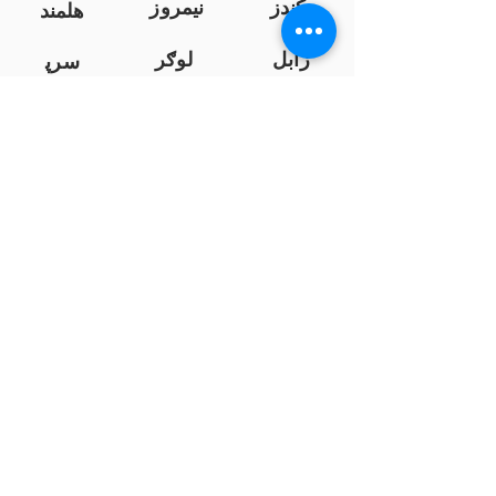
کندز
نیمروز
هلمند
زابل
لوګر
سرپ
ل
سمنګان
پروان
بامیان
...
پکتیا
بدخشان
پرداخت به بانک ها