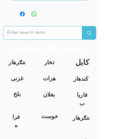
خدمات انتقال به ولایات
کابل
تخار
ننګرهار
هرات
غزنی
کندهار
بلخ
بغلان
فاریا
ب
خوست
فرا
ننګرهار
ه