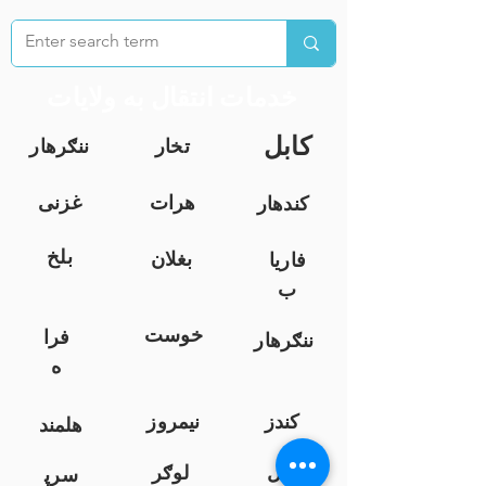
خدمات انتقال به ولایات
کابل
تخار
ننګرهار
هرات
غزنی
کندهار
بلخ
بغلان
فاریا
ب
خوست
فرا
ننګرهار
ه
کندز
نیمروز
هلمند
زابل
لوګر
سرپ