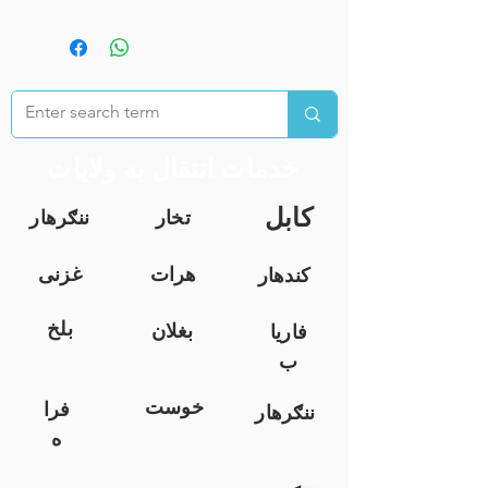
خدمات انتقال به ولایات
کابل
تخار
ننګرهار
هرات
غزنی
کندهار
بلخ
بغلان
فاریا
ب
خوست
فرا
ننګرهار
ه