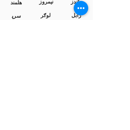
کندز
نیمروز
هلمند
زابل
لوګر
سرپ
ل
سمنګان
پروان
بامیان
...
پکتیا
بدخشان
پرداخت به بانک ها