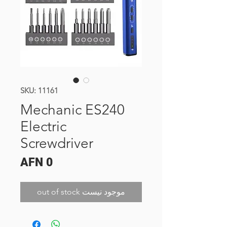
SKU: 11161
Mechanic ES240
Electric
Screwdriver
Price
AFN 0
out of stock موجود نیست