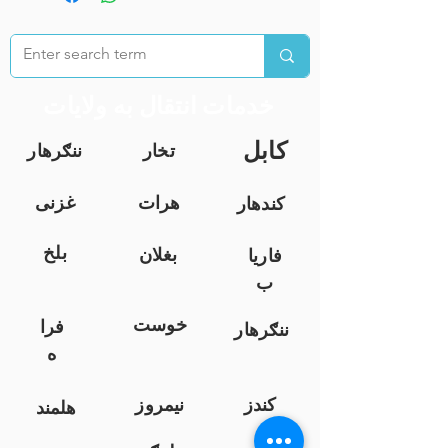
خدمات انتقال به ولایات
کابل
تخار
ننګرهار
هرات
غزنی
کندهار
بلخ
بغلان
فاریا
ب
خوست
فرا
ننګرهار
ه
کندز
نیمروز
هلمند