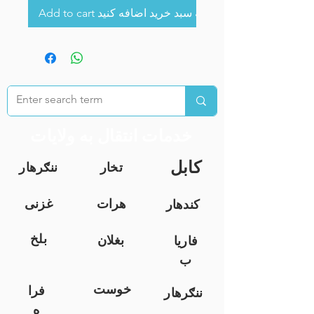
Add to cart به سبد خرید اضافه کنید
خدمات انتقال به ولایات
کابل
تخار
ننګرهار
هرات
غزنی
کندهار
بلخ
بغلان
فاریا
ب
خوست
فرا
ننګرهار
ه