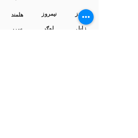
کندز
نیمروز
هلمند
زابل
لوګر
سرپ
ل
سمنګان
پروان
بامیان
...
پکتیا
بدخشان
پرداخت به بانک ها