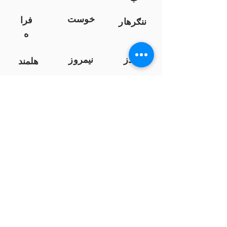
خوست
فرا
ننګرهار
ه
کندز
نیمروز
هلمند
زابل
لوګر
سرپ
ل
سمنګان
پروان
بامیان
...
پکتیا
بدخشان
پرداخت به بانک ها