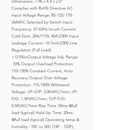
Dimensions: 7.96 x 4.4 x 2.0"
Complies with RoHS Directive AC
Input Voltage Range: 85-132/ 170-
264VAC Selected by Switch Input
Frequency: 47-63Hz Inrush Current:
Cold Start, 20A/115V, 40A/230V Input
Leakage Current: <0.7mA/230V Line
Regulation (Full Load):
< 0.5%\nOutput Voltage Adj. Range:
10% Output Overload Protection:
110-130% Constant Current, Auto
Recovery Output Over Voltage
Protection: 115-150% Withstand
Voltage: I/P-O/P: 3.0KVAC/1min; I/P-
F/G: 1.5KVAC/1min; O/P-F/G:
0.5KVAC/1min Rise Time: 50ms @full
load (typical) Hold Up Time: 20ms
@full load (typical) Operating temp.&
humidity: -10C to 50C (14F - 122F),