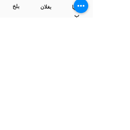
بلخ
بغلان
فاریا
ب
خوست
فرا
ننګرهار
ه
کندز
نیمروز
هلمند
زابل
لوګر
سرپ
ل
سمنګان
پروان
بامیان
...
پکتیا
بدخشان
پرداخت به بانک ها