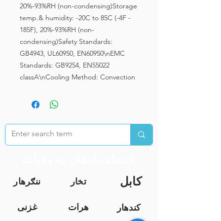
20%-93%RH (non-condensing)Storage
temp.& humidity: -20C to 85C (-4F -
185F), 20%-93%RH (non-
condensing)Safety Standards:
GB4943, UL60950, EN60950\nEMC
Standards: GB9254, EN55022
classA\nCooling Method: Convection
خدمات انتقال به ولایات
کابل
تخار
ننګرهار
هرات
غزنی
کندهار