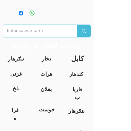
خدمات انتقال به ولایات
کابل
تخار
ننګرهار
هرات
غزنی
کندهار
بلخ
بغلان
فاریا
ب
خوست
فرا
ننګرهار
ه