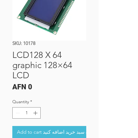
SKU: 10178
LCD128 X 64
graphic 128×64
LCD
Price
AFN 0
Quantity
*
Add to cart به سبد خرید اضافه کنید