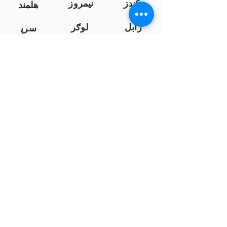
کندز
نیمروز
هلمند
زابل
لوګر
سرپ
ل
سمنګان
پروان
بامیان
...
پکتیا
بدخشان
پرداخت به بانک ها