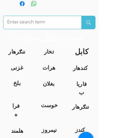
خدمات انتقال به ولایات
کابل
تخار
ننګرهار
هرات
غزنی
کندهار
بلخ
بغلان
فاریا
ب
خوست
فرا
ننګرهار
ه
کندز
نیمروز
هلمند