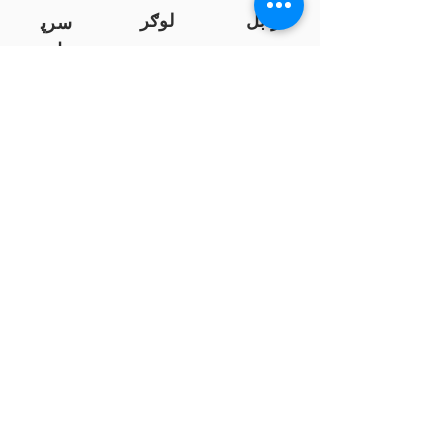
زابل
لوګر
سرپ
ل
سمنګان
پروان
بامیان
...
پکتیا
بدخشان
پرداخت به بانک ها