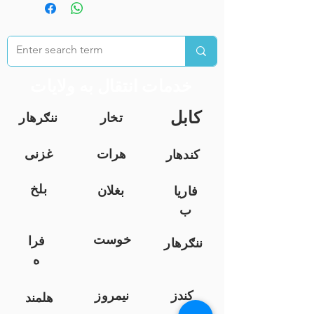
خدمات انتقال به ولایات
کابل
تخار
ننګرهار
هرات
غزنی
کندهار
بلخ
بغلان
فاریا
ب
خوست
فرا
ننګرهار
ه
کندز
نیمروز
هلمند