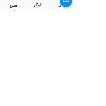
زابل
لوګر
سرپ
ل
سمنګان
پروان
بامیان
...
پکتیا
بدخشان
پرداخت به بانک ها