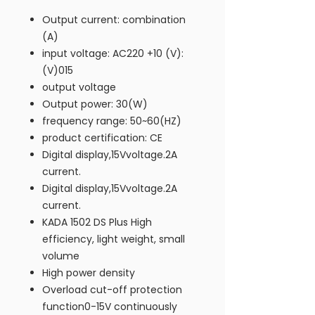
Output current: combination
(A)
input voltage: AC220 +10 (V):
(V)015
output voltage
Output power: 30(W)
frequency range: 50~60(HZ)
product certification: CE
Digital display,15Vvoltage.2A
current.
Digital display,15Vvoltage.2A
current.
KADA 1502 DS Plus High
efficiency, light weight, small
volume
High power density
Overload cut-off protection
function0-15V continuously