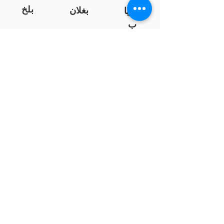
بلخ
بغلان
فاریا
ب
خوست
فرا
ننګرهار
ه
کندز
نیمروز
هلمند
زابل
لوګر
سرپ
ل
سمنګان
پروان
بامیان
...
پکتیا
بدخشان
پرداخت به بانک ها